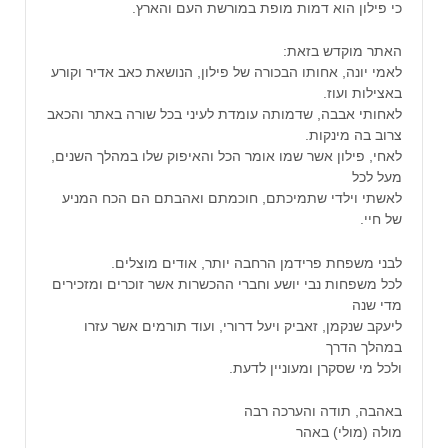
כי פילון הוא דמות מופת במורשת העם והארץ.
האתר מוקדש בזאת:
לאמי יונה, אחותו הבכורה של פילון, הנושאת כאב אדיר וקורע
באצילות ועוז.
לאחותי אבבה, שדמותה עומדת לעיני בכל שורה באתר והכאב
צרוב בה מינקות.
לאחי, פילון אשר שמו אומר הכל והאיפוק שלו במהלך השנים,
מעל לכל
לאשתי וילדי שתמיכתם, חוכמתם ואהבתם הם הכח המניע
של חיי.
לבני משפחת פרידמן הרחבה יותר, אודים מוצלים.
לכל משפחות נבי יושע וחברי ההכשרות אשר זוכרים ומזכירים
מדי שנה
ליעקב שנקמן, זאביק ויעל דרורי, ועוד תורמים אשר עזרו
במהלך הדרך
ולכל מי שסקרן ומעוניין לדעת.
באהבה, תודה והערכה רבה
מולה (מולי) באהר