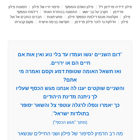
פילון ידידיה פרידמן ז"ל
פילון האדם והמפקד
סיפור חייו של פילון
תמונות פילון
פרידמן
הקרב על נבי יושע
התמונה בכותרת האתר
דילמת המפקד
פילון
הקלטות מכנס דילמת המפקד פילון
מהעיתונות
חברים כותבים אל ועל
פילון
הדלקת נר לזכר פילון פרידמן
הקדשה בנימה אישית
מקום קבורתו
"
דום השניים יגשו ועמדו עד בלי נוע ואין אות אם
חיים הם או ירויים.
ואז תשאל האומה שטופת דמע וקסם ואמרה מי
אתם?
והשניים שוקטים יענו לה אנחנו מגש הכסף שעליו
לך ניתנה מדינת היהודים
כך יאמרו ונפלו לרגלה עוטפי צל והשאר יסופר
בתולדות ישראל
".
(מתוך "מגש הכסף")
מה רב הדמיון לסיפור של פילון ושני החיילים שנשאר