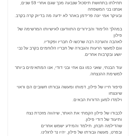
תחילתו בתחושת תיסכול שנבעה מכך שגם אחרי 59 שנים,
אנחנו בני המשפחה
ובעיקר אמי יונה פרידמן באהר לא ידעה מה בדיוק קרה בקרב.
במהלך הלימוד והבירורים התוודענו לאישיותו המרשימה של
פילון
לאהבה והערכה רבה שרכשו לו חבריו ופקודיו.
וגם למעשי הרעות והגבורה של חבריו הלוחמים בקרב על נבי
יושע ובקרבות אחרים.
עוד הבנתי, שאני כמו גם אחי ובני דודי, אנו המתאימים ביותר
למשימת ההנצחה.
סיפור חייו של פילון, דמותו ומעשה גבורתו חשובים הם וראוי
שיונצחו
וילמדו למען הדורות הבאים.
לכבודו של פילון הקמתי את האתר, שיהווה מזכרת נצח
ותיעוד של דודי פילון.
שהדילמה תבחן, תילמד והמידע ישמש אחרים
ובפרט, מעשה גבורתו של פילון, יהיו נר לרגלינו.