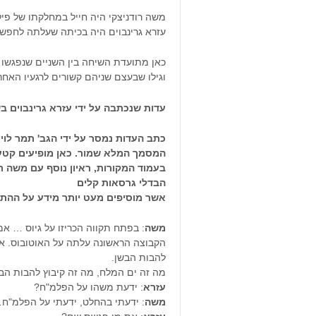
משה רודניצקי היה חייל במחלקתו של פיל
עזרא גרינבוים היה בכיתה שעלתה לחפש 
כאן מתועדת השיחה בין השניים שנפגשו לראשו
וגילו שבעצם שניהם קשורים לרגעיו האחרו
עדות שנכתבה על ידי עזרא גרינבוים בשנת 1989 מפי משה רודני
כתב העדות נמסר על ידי הגב' תמר לוי
המסמך המלא שמור. כאן מופיעים קטע
בעמוד המקורות, ראיון נוסף עם משה ר
הבדלי גרסאות קלים
אשר מוסיפים מעט יותר מידע על ההת
משה
: בפתח תקווה הכריזו על גיוס … א
הקבוצה הראשונה עלתה על האוטובוס. אמר
להבות הבשן.
מה זה ים המלח, מה זה קיבוץ להבות הב
עזרא
: ידעת משהו על הפלמ"ח?
משה
: ידעתי בהחלט, ידעתי על הפלמ"ח