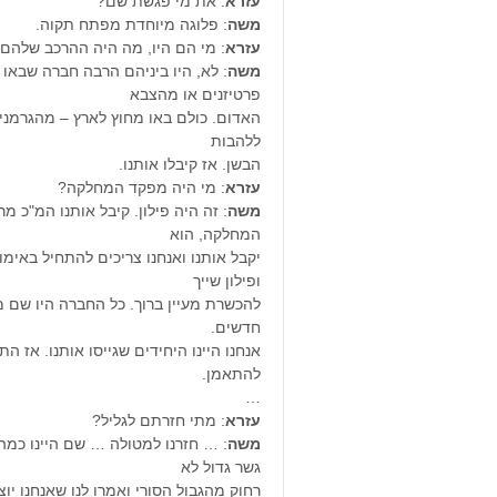
עזרא
: את מי פגשת שם?
משה
: פלוגה מיוחדת מפתח תקוה.
עזרא
: מי הם היו, מה היה ההרכב שלהם?
משה
: לא, היו ביניהם הרבה חברה שבאו מ
פרטיזנים או מהצבא
האדום. כולם באו מחוץ לארץ – מהגרמנים.
ללהבות
הבשן. אז קיבלו אותנו.
עזרא
: מי היה מפקד המחלקה?
משה
: זה היה פילון. קיבל אותנו המ"כ 
המחלקה, הוא
יקבל אותנו ואנחנו צריכים להתחיל באימו
ופילון שייך
להכשרת מעיין ברוך. כל החברה היו שם מה
חדשים.
אנחנו היינו היחידים שגייסו אותנו. אז ה
להתאמן.
…
עזרא
: מתי חזרתם לגליל?
משה
: … חזרנו למטולה … שם היינו כמה
גשר גדול לא
רחוק מהגבול הסורי ואמרו לנו שאנחנו יוצ