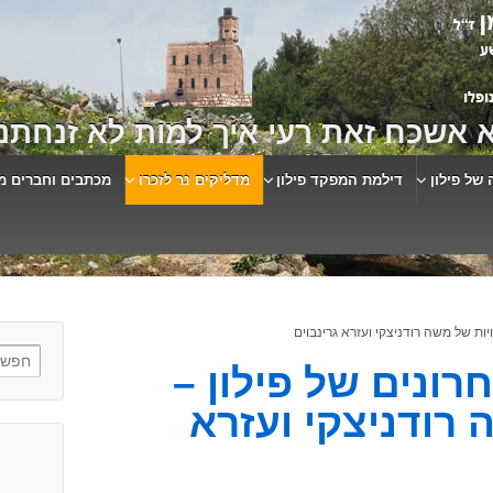
 אשכח זאת רעי איך למות לא זנחתני
 של פילון
דילמת המפקד פילון
מדליקים נר לזכרו
מכתבים וחברים מ
יות של משה רודניצקי ועזרא גרינבוים
רונים של פילון –
 רודניצקי ועזרא