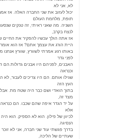
לא, אני לא
יכול לעזוב את שני החברה האלה. אז אמ
תופת, מלחמת העולם
השניה. מה שאני ראיתי, זה טנקים שנסעו
לנצח בקרב,
אז אתה הולך עכשיו להפקיר את החיים של
היית הורג את עצמך אתם? אז הוא אומר: 
באותו רגע אמרתי לשוורץ, שוורץ אנחנו מ
לפני גדר
האבנים, לפניהם היו אבנים גדולות.הם הי
וכנראה
שגילו אותם. הם היו צריכים לעבור, לא 
העץ הזה
בתוך הואדי ושם כבר היה שטח מת. אבל 
מצד זה,
על יד הגדר איפה שהם שכבו. הם כנראה רצו
אלא
לכיוון של פילון. הוא לא הספיק. הוא היה
הנסיגה.
בדרך פגשתי עוד שני חברה, אני לא זוכר 
שעתיים של הליכה,