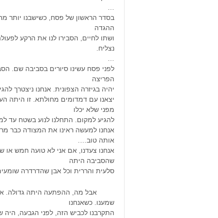
…
בסדר הראשון של פסח, כשישבנו יותר מח
ההגדה
ושתו לחיים, הסבירו לנו את הרקע לפעולה
נצליח.
…
לפני פסח עשינו סיורים בסביבה שם. הסבי
הפריצה
יהיה בגיזרה הצפונית. אנחנו ניצטרך להג
יצאנו עם דמדומים מחולתא. זו היתה הער
מפני שלא יכלו
להגיע למקום. התחלנו לנוע בשטח עד למ
אנחנו למעשה ראינו את המצודה כבר מרח
אותה טוב….
אנחנו צעדנו, אם אני לא טועה חמש או 
שהסביבה היתה
סלעית והררית וכל אבן שהדרדרה שומעים
אבל מה, ההפתעה היתה גדולה. אנחנו ה
שמענו. כשאנחנו
התקרבנו לכביש הזה, לפני הגבעה, היה ש