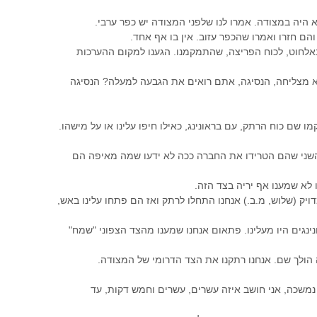
א היה במצודה. אמרו לנו שלפני המצודה יש כפר ערבי.
הם חזרו ואמרו שהכפר עזוב. אין בו אף אחד.
 באלחוט, לכוח הפריצה, שהתמקמנו. הגענו למקום ההערכות
לא מצליחה, הנסיגה, אתם רואים את הגבעה למעלה? הנסיגה
שם כוח הרתק, עם בראונינג, כאילו חיפו עלינו או על מישהו.
השני שהם הטרידו את החברה ככה לא ידעו שמה מאיפה הם
לא שמענו אף יריה בצד הזה.
ויק (שלוש, מ.ב.) אנחנו התחלו לרתק ואז הם פתחו עלינו באש,
ונינגים היו מעלינו. פתאום אנחנו שמענו מהצד הצפוני "שמח"
ה הולך שם. אנחנו רתקנו את הצד הדרומי של המצודה.
 נמשכה, אני חושב איזה עשרים, עשרים וחמש דקות, עד