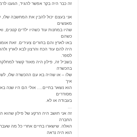
זה כבר היה בקר אפשר להגיד, הגענו לרמ
אני בעצם יכול להבין את המחשבה שלו, ש
מאנשים
שהיו במחנות עוד כשהיו ילדים קטנים, ואי
כשהם
באו לארץ והם בחורים צעירים. זאת אומר
היה להם עוד הכח והרצון לבא לארץ ולה
לספר.
בשביל זה, פילון היה מאוד קשור למחלקה.
בהכשרה
שלו – או שהיה בא עם ההכשרה שלו, לשמ
איך
הוא נשאר בחיים…. אולי הם היו שנה בארץ
מסודרים
בעבודה או לא.
…
זה אני חושב היה הרקע של פילון שהוא ה
החברה
האלה. שישארו בחיים אחרי כל מה שעברו. ז
הוא היה נראה