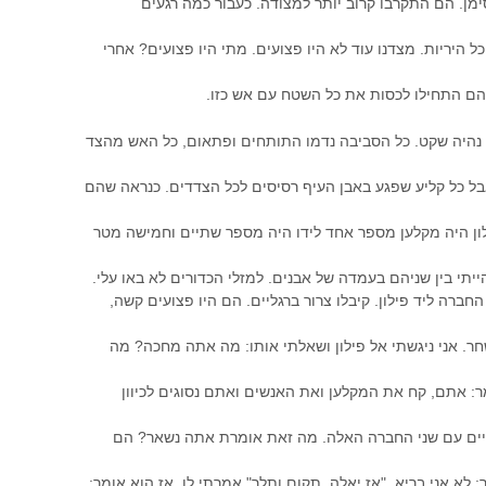
ימן. הם התקרבו קרוב יותר למצודה. כעבור כמה רגעים
 היריות. מצדנו עוד לא היו פצועים. מתי היו פצועים? אחרי
 הם התחילו לכסות את כל השטח עם אש כזו.
 נהיה שקט. כל הסביבה נדמו התותחים ופתאום, כל האש מהצד
 אבל כל קליע שפגע באבן העיף רסיסים לכל הצדדים. כנראה שהם
לון היה מקלען מספר אחד לידו היה מספר שתיים וחמישה מטר
הייתי בין שניהם בעמדה של אבנים. למזלי הכדורים לא באו עלי.
חברה ליד פילון. קיבלו צרור ברגליים. הם היו פצועים קשה,
ר. אני ניגשתי אל פילון ושאלתי אותו: מה אתה מחכה? מה
: אתם, קח את המקלען ואת האנשים ואתם נסוגים לכיוון
תיים עם שני החברה האלה. מה זאת אומרת אתה נשאר? הם
א אני בריא. "אז יאלה, תקום ותלך" אמרתי לו. אז הוא אומר: