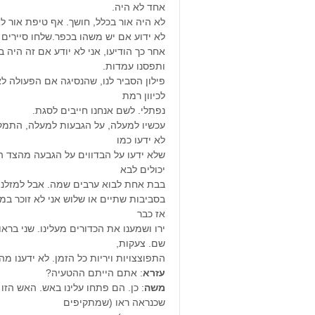
אחד לא היה.
לא היה אור בכלל, חושך. אף טיפת אור ל
לא ידוע אם יש משהו בכפר.שלחו סיירים ו
אחר כך הודיעו, אני לא יודע אם זה היה
ותפסנו עמדות.
פילון הסביר לנו, שהנסיגה אם הפעולה 
לכיוון רמת
נפתלי. לשם אנחנו חייבים לסגת.
עכשיו למעלה, על הגבעות למעלה, התמקמו 
לא ידעו כמו
שלא ידעו על הבדווים על הגבעה מהצד 
יכולים לבא
בבת אחת לבוא ערבים שמה. אבל למזלנו 
בסביבות שתיים או שלוש אני לא זוכר במד
אז כבר
ירו ושמענו את הכדורים מעלינו. שני ברא
שם. צעקות,
התפוצצויות ויריות כל הזמן. לא ידענו מ
עזרא
: אתם הייתם ההטעיה?
משה
: כן. הם פתחו עלינו באש. האש הזו
שכנראה ראו (שמתקיפים