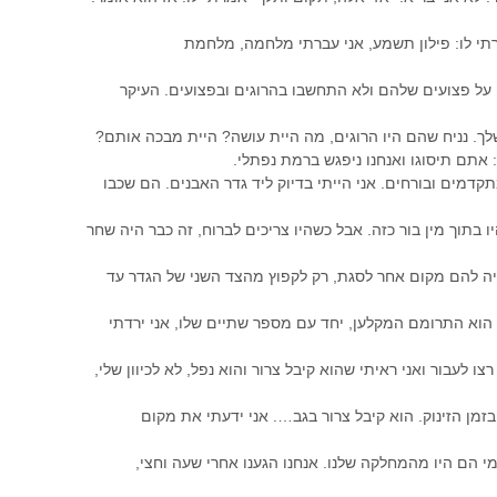
רתי לו: פילון תשמע, אני עברתי מלחמה, מלחמת
 על פצועים שלהם ולא התחשבו בהרוגים ובפצועים. העיקר
ך. נניח שהם היו הרוגים, מה היית עושה? היית מבכה אותם?
אתם תיסוגו ואנחנו ניפגש ברמת נפתלי.
תקדמים ובורחים. אני הייתי בדיוק ליד גדר האבנים. הם שכבו
ו בתוך מין בור כזה. אבל כשהיו צריכים לברוח, זה כבר היה שחר
היה להם מקום אחר לסגת, רק לקפוץ מהצד השני של הגדר עד
הוא התרומם המקלען, יחד עם מספר שתיים שלו, אני ירדתי
 לעבור ואני ראיתי שהוא קיבל צרור והוא נפל, לא לכיוון שלי,
 בזמן הזינוק. הוא קיבל צרור בגב…. אני ידעתי את מקום
מי הם היו מהמחלקה שלנו. אנחנו הגענו אחרי שעה וחצי,