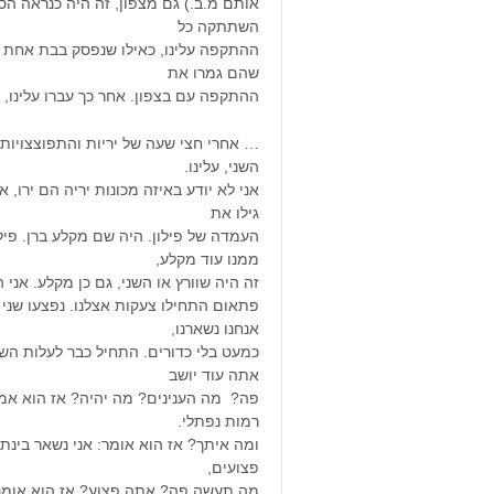
אותם מ.ב.) גם מצפון, זה היה כנראה הס
השתתקה כל
ההתקפה עלינו, כאילו שנפסק בבת אחת כל
שהם גמרו את
ההתקפה עם בצפון. אחר כך עברו עלינו,
… אחרי חצי שעה של יריות והתפוצצויות
השני, עלינו.
אני לא יודע באיזה מכונות יריה הם ירו,
גילו את
העמדה של פילון. היה שם מקלע ברן. פי
ממנו עוד מקלע,
זה היה שוורץ או השני, גם כן מקלע. אני 
פתאום התחילו צעקות אצלנו. נפצעו שני ה
אנחנו נשארנו,
כמעט בלי כדורים. התחיל כבר לעלות השח
אתה עוד יושב
פה? מה הענינים? מה יהיה? אז הוא אמר
רמות נפתלי.
ומה איתך? אז הוא אומר: אני נשאר בינ
פצועים,
מה תעשה פה? אתה פצוע? אז הוא אומר: ל