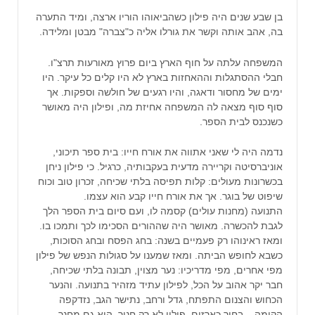
בן שבע שנים היה פילון כשהביאוהו הוריו ארצה, ומיד התערה
בה, אהב אותה וקשר את גורלו אליה כ"צברה" מבטן ומלידה.
המשפחה עלתה על חוף הארץ ביום פרוץ מאורעות תרצ"ו.
חבלי ההסתגלות וההאחזות בארץ לא היו קלים כל עיקר. היו
ימים של מחסור ודאגה, והיו רגעים של חולשה וספקות. אך
סוף סוף מצאה לה המשפחה אחיזת מה, ופילון היה מאושר
כשנכנס לבית הספר.
נדמה היה לי שאני אתווה את אורח חייו: בית ספר תיכוני,
אוניברסיטה וקריירה מדעית בעקבותיה, כרגיל. כי פילון ניחן
בכשרונות מעולים: קלות תפיסה בלתי שכיחה, זכרון טוב וכוח
שיפוט של בוגר. אך את אורח חייו קבע הוא עצמו.
התנועה (מחנות עולים) קסמה לו, ועם סיום בית הספר הלך
לגבת להכשרה. מאושר היה שההורים הסכימו לכך ותמכו בו.
ומאז ראינוהו רק פעמיים בשנה: בחג הפסח ובחג הסוכות,
כשבא לחופש הביתה. ומאז שמענו על סגולות הנפש של פילון
מפי אחרים, מפי מדריכיו: נער מצוין, תבונה בלתי שכיחה,
חבר יקר אהוב על הכל, לפילון עתיד מזהיר בתנועה. והנער
הכחוש והצנום התפתח, גדל ורחב, נתישר הגב, נזדקפה
הקומה – בחור כארזים. פילון לא רק חניך, הוא גם מחנך,