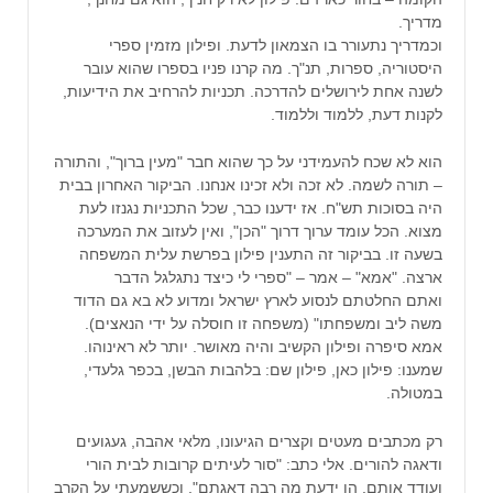
מדריך.
וכמדריך נתעורר בו הצמאון לדעת. ופילון מזמין ספרי
היסטוריה, ספרות, תנ"ך. מה קרנו פניו בספרו שהוא עובר
לשנה אחת לירושלים להדרכה. תכניות להרחיב את הידיעות,
לקנות דעת, ללמוד וללמוד.
הוא לא שכח להעמידני על כך שהוא חבר "מעין ברוך", והתורה
– תורה לשמה. לא זכה ולא זכינו אנחנו. הביקור האחרון בבית
היה בסוכות תש"ח. אז ידענו כבר, שכל התכניות נגנזו לעת
מצוא. הכל עומד ערוך דרוך "הכן", ואין לעזוב את המערכה
בשעה זו. בביקור זה התענין פילון בפרשת עלית המשפחה
ארצה. "אמא" – אמר – "ספרי לי כיצד נתגלגל הדבר
ואתם החלטתם לנסוע לארץ ישראל ומדוע לא בא גם הדוד
משה ליב ומשפחתו" (משפחה זו חוסלה על ידי הנאצים).
אמא סיפרה ופילון הקשיב והיה מאושר. יותר לא ראינוהו.
שמענו: פילון כאן, פילון שם: בלהבות הבשן, בכפר גלעדי,
במטולה.
רק מכתבים מעטים וקצרים הגיעונו, מלאי אהבה, געגועים
ודאגה להורים. אלי כתב: "סור לעיתים קרובות לבית הורי
ועודד אותם. הן ידעת מה רבה דאגתם". וכששמעתי על הקרב