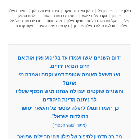
פילון ידידיה פרידמן ז"ל
פילון האדם והמפקד
סיפור חייו של פילון
תמונות פילון
פרידמן
הקרב על נבי יושע
התמונה בכותרת האתר
דילמת המפקד
פילון
הקלטות מכנס דילמת המפקד פילון
מהעיתונות
חברים כותבים אל ועל
פילון
הדלקת נר לזכר פילון פרידמן
הקדשה בנימה אישית
מקום קבורתו
"
דום השניים יגשו ועמדו עד בלי נוע ואין אות אם
חיים הם או ירויים.
ואז תשאל האומה שטופת דמע וקסם ואמרה מי
אתם?
והשניים שוקטים יענו לה אנחנו מגש הכסף שעליו
לך ניתנה מדינת היהודים
כך יאמרו ונפלו לרגלה עוטפי צל והשאר יסופר
בתולדות ישראל
".
(מתוך "מגש הכסף")
מה רב הדמיון לסיפור של פילון ושני החיילים שנשאר