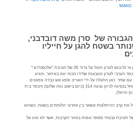
M
הגבורה של סרן משה דובדבני,
ותר בשטח להגן על חייליו
ים
במבצע בן נון א' לכיבוש לטרון הוטל על גדוד 35 של חטיבת "אלכסנדרוני"
ר הערבי לטרון והגבעות שלידו.הכוח יצא באיחור, והגיע
 עם שחר. כאן התגלה על-ידי האוייב וספג אש כבדה ונפגעים
רבים.הכוח החל בנסיגה לכיוון גבעה 314 (כיום בישוב נווה שלום) והכפר בית
בוץ הראל).
ל את קרב ההיחלצות ונשאר בין אחרוני הלוחמים בשטח, כשהוא
 חטיבת גבעתי מספר גופות באזור הקרבות, אשר לא זוהו על