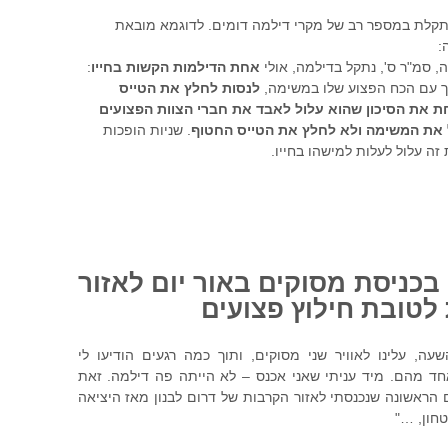
ידה 669 נתקלת במספר רב של מקרי דילמה דומים. לדוגמא מובאת
:
, סמ"ר ס', נתקל בדילמה, אולי
אחת הדילמות הקשות בחייו
:
 עם הכח הפצוע שלו במשימה,
לנסות לחלץ את הטייס
ת את הסיכון שהוא עלול לאבד את חברי הצוות הפצועים
יל את המשימה ולא לחלץ את הטייס החטוף
. שניות הופכות
זה עלול לעלות למישהו בחייו.
 בכניסת מסוקים באור יום לאזור
לטובת חילוץ פצועים
עה, עלינו לאוויר שני מסוקים, ותוך כמה רגעים הודיעו לי
חד מהם. מיד עניתי שאני אכנס – לא הייתה פה דילמה. זאת
הראשונה שנכנסתי לאזור הקרבות של דרום לבנון מאז היציאה
חון, …"