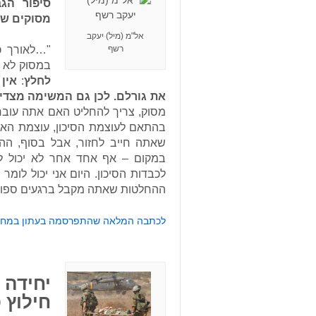
סיפור הג
מסוקים שח
אל"מ (מיל) יעקב
"…לאורך כ
רשף
במסוק לא מ
לחלץ
:
אין
את גורלם. לכן גם המשימה מצדיק
מסוק, צריך להחליט האם אתה עובר 
בהתאם לעוצמת הסיכון, עוצמת האש
שאתה חייב לחזור, אבל בסוף, הה
במקום – אף אחד אחר לא יכול ל
לכבדות הסיכון. היום אני יכול לומ
ההחלטות שאתה מקבל ברגעים ספורים
לכתבה המלאה שהתפרסמה בעתון במחנה
חילוץ 