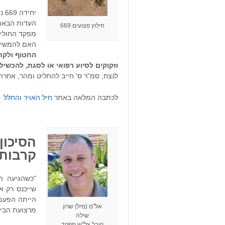
יח
העדות הבאה
חילוץ פצועים 669
מפקד החוליה
האם להמשיך
החטוף ולקח
וזקוקים לסיוע רפואי או לסגת, להכש
לנצח, סמ"ר ס' חייב להחליט ומהר, אחרת 
לכתבה המלאה באתר
חיל האויר והחלל
הסיכון
קרבות 
"כשהגיעה הש
שייכנס רק א
הייתה הפעם 
אל"מ (מיל) שרון
מרצועת הביט
שילה
קיבל צל"ש מפקד