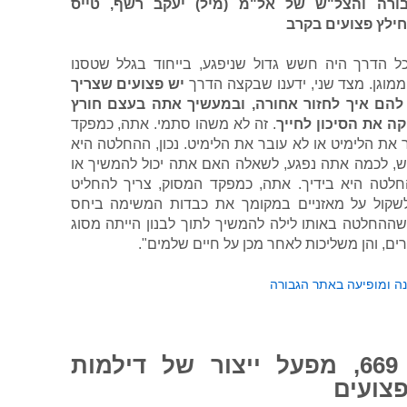
בורה והצל"ש של אל"מ (מיל) יעקב רשף, טייס
ילץ פצועים בקרב
ל הדרך היה חשש גדול שניפגע, בייחוד בגלל שטסנו
מוגן. מצד שני, ידענו שבקצה הדרך
יש פצועים שצריך
 להם איך לחזור אחורה, ובמעשיך אתה בעצם חורץ
ה את הסיכון לחייך
. זה לא משהו סתמי. אתה, כמפקד
את הלימיט או לא עובר את הלימיט. נכון, ההחלטה היא
, לכמה אתה נפגע, לשאלה האם אתה יכול להמשיך או
חלטה היא בידיך. אתה, כמפקד המסוק, צריך להחליט
שקול על מאזניים במקומך את כבדות המשימה ביחס
ר שההחלטה באותו לילה להמשיך לתוך לבנון הייתה מסוג
, והן משליכות לאחר מכן על חיים שלמים".
 ומופיעה באתר הגבורה
יחידה 669, מפעל ייצור של דילמות
פצועים