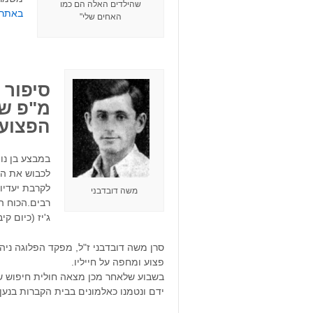
שהילדים האלה הם כמו
באתר AKO
האחים שלי"
סיפור 
מ"פ שנ
הפצוע
לכבוש את הכפ
לקרבת יעדיו
משה דובדבני
ג'יז (כיום קי
סרן משה דובדבני ז"ל, מפקד הפלוגה ניה
פצוע ומחפה על חייליו.
בשבוע שלאחר מכן מצאה חולית חיפוש של
ידם ונטמנו כאלמונים בבית הקברות בנען.