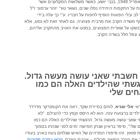
ביום ה-20 באפריל 1948, בנבי יושע, כאשר משלושת המקלענים אשר
 על התקפות היחידה נפלו שנים, נשאר טור' יזהר ערמוני ז"ל
 לב ובלי הפוגות הוסיף לחפות על חבריו. ע"י כך עלה בידי
ף משדה הקרב את מרבית פצועיה. גם לאחר זאת לא נסוג, אלא
בנשקו על שארית הפצועים, במנעו את האויב מהתקרב אליהם,
 ונפל חלל בשדה הקרב.
חשבתי שאני עושה מעשה גדול.
שתי שהילדים האלה הם כמו
ים שלי
אי
אלי שגיא
, לוחם בסיירת שקד, ראה את הקומנדקר מדרדר
לדים ברצועת עזה, הוא לא היסס וקפץ כדי להצילם. "לא
 שאני עושה מעשה גדול. הרגשתי שהילדים האלה הם כמו
 שלי", סיפר בראיון שנתן חמישה ימים לפני שנהרג בסמוך
 סואץ. זהו סיפורו המדהים של האיש שנלחם בעוז באויב בעודו
את הערך החשוב מכולם – אהבת האדם.
קראו כתבה מקורית