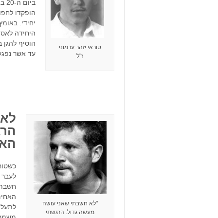
הופקדו לחפות
יחידי. באומץ
היחידה לאסו
הוסיף להגן 
טוראי יזהר ערמוני
עד אשר נפגע
ז"ל
לא 
הרג
האח
כשטור
לעבר י
חשבתי
האחים
"לא חשבתי שאני עושה
לתעלת
מעשה גדול. הרגשתי
משמר 