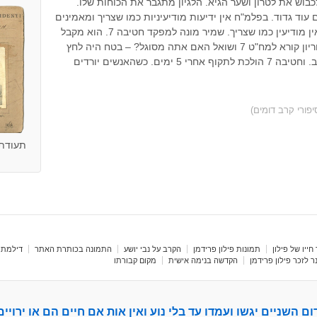
כבוש את לטרון ושער הגיא. הלגיון מתגבר את הכוחות שלו.
 עוד גדוד. בפלמ"ח אין ידיעות מודיעיניות כמו שצריך ומאמינים
שהכח מדולל. וזה חוזר בהרבה קרבות שאין מודיעין כמו שצריך. שמיר מונה למפקד חטיבה 7. הוא מקבל
הוראות ישירות מבן גוריון ולא מידין! בן גוריון קורא למח"ט 7 ושואל האם אתה מסוגל? – בטח היה לחץ
רציני בחדר באותו זמן. אין. והוא לא מסרב. וחטיבה 7 הולכת לתקוף אחרי 5 ימים. כשהאנשים יורדים
פורי קרב דומים)
תעודת ז
חייו של פילון
תמונות פילון פרידמן
הקרב על נבי יושע
התמונה בכותרת האתר
דילמת 
 לזכר פילון פרידמן
הקדשה בנימה אישית
מקום קבורתו
ום השניים יגשו ועמדו עד בלי נוע ואין אות אם חיים הם או ירויים