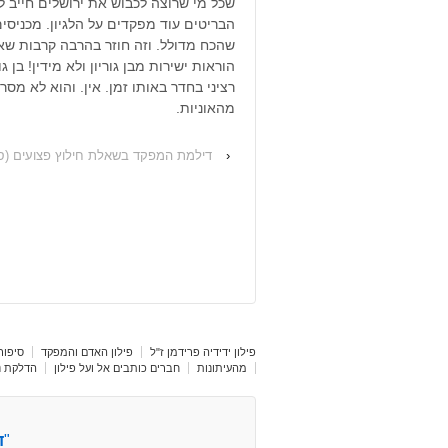
שכל מי שרוצה לכבוש את ירושלים חייב ל
הבריטים עוד מפקדים על הלגיון. מכניסים
מהאוניות.
‹
דילמת המפקד בשאלת חילוץ פצועים (סי
פילון ידידיה פרידמן ז"ל
פילון האדם והמפקד
סיפור 
מהעיתונות
חברים כותבים אל ועל פילון
הדלקת נר
"
ד