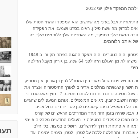
ת המפקד פילון יוני 2012
התיאוריות אבל בעיני מה שחשוב הוא המפקד וההתייחסות שלו
ים לבדוק מה עשה פילון. ראינו בסרט ושמענו את הפקידה
ובה הזאת שלך כמפקד, מה האחריות שלך ללוחמים שלך. זה
של אותם הלוחמים.
אבא עלה לארץ מפולין ונכנס למערכת הביטחון. היה בנוטרים. היה מפקד ההגנה בפתח תקווה. ב 1948
תמונת המצב שירושלים במצור, זה נראה משהו לא מן העולם הזה לפני 64 שנה. בן גוריון מקבל החלטה
יר!.
 ויש ויכוח גדול מאוד בין המטכ"ל לבין בן גוריון. אין מספיק
 חטיבה 7 לימים חטיבת השריון שעשתה מהלכים אדירים לאורך ההיסטוריה ועצרה את
הצבא הסורי ביום הכיפורים. קיבלו הוראה שכל חטיבה נותנת יחידות לטובת חטיבה 7 . חוץ מאלכסנדרוני
ורה וחשוב להבין, מגיעים המעפילים. אותם המעפילים שהגיעו
ות. כל המעפילים עם קיטבגים לבן קטן. יורדים בתל אביב
ת. אבא שהיה בזמן הזה אחד המדריכים הראשיים של קורס
מממים. פירקו את הקורסים ואותם מדריכים הפכו למפקדים בחטיבה 7. העולים החדשים מקבלים 5 ימי
מה היא פתיחת הדרך לירושלים. ירושלים במצור. בלי חלב
תעוד
א עוברות. וההחלטה ללכת על לטרון. לטרון מימים ימימה יעד