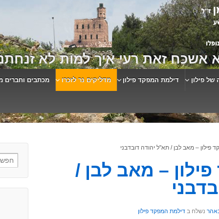
 אשכח זאת רעי איך למות לא זנחתני
 של פילון
דילמת המפקד פילון
מדליקים נר לזכרו
מכתבים וחברים מ
 פילון – מאב לבן / תא"ל יהודה דובדבני
ילון – מאב לבן /
בדבני
אהר
נשלח ב
דילמת המפקד פילון