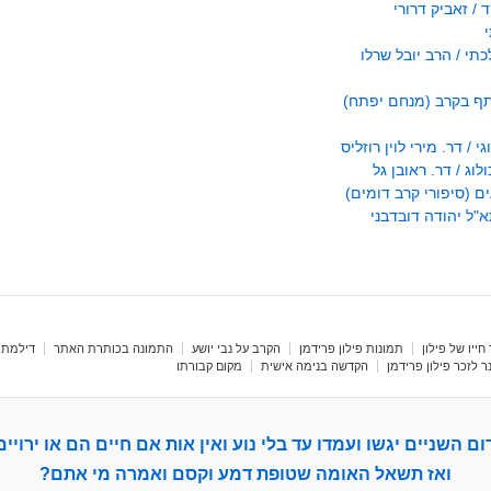
/ זאביק דרורי
י / הרב יובל שרלו
תף בקרב (מנחם יפתח)
 / דר. מירי לוין רוזליס
ג / דר. ראובן גל
 (סיפורי קרב דומים)
"ל יהודה דובדבני
חייו של פילון
תמונות פילון פרידמן
הקרב על נבי יושע
התמונה בכותרת האתר
דילמת 
 לזכר פילון פרידמן
הקדשה בנימה אישית
מקום קבורתו
ום השניים יגשו ועמדו עד בלי נוע ואין אות אם חיים הם או ירויים
ואז תשאל האומה שטופת דמע וקסם ואמרה מי אתם?