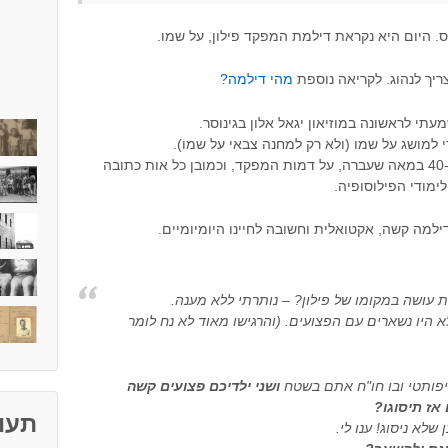
ס. היום היא נקראת דילמת המפקד פילון, על שמו.
ריך לנהוג. לקריאה נוספת
מהי דילמה?
עתי לראשונה במוזיאון יגאל אלון בגינוסר.
 למושג על שמו (ולא רק למחנה צבאי על שמו).
קראתי חומר רב: על הפלמ"ח של שנות ה-40 במאה שעברה, על דמות המפקד, וכמובן כל אות כתובה
לימודי הפילוסופיה.
למה קשה, אקטואלית וחשובה לחיינו היומיומיים.
 עושה במקומו של פילון? – נותרתי ללא מענה.
 היו נשארים עם הפצועים. (והרגישו מאוד לא נח לומר
היפותטי ובו חו"ח אתם בשטח
ושני ילדיכם פצועים קשה
אז תיסוגו?
תעוד
לא ניסוג! ענו לי.