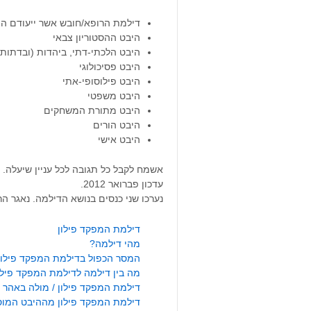
דילמת הרופא/חובש אשר ייעודם הוא
היבט ההסטוריון צבאי
היבט הלכתי-דתי, ביהדות (ובדתות
היבט פסיכולוגי
היבט פילוסופי-אתי
היבט משפטי
היבט מתורת המשחקים
היבט הורים
היבט אישי
אשמח לקבל כל תגובה לכל עניין שיעלה.
עדכון פברואר 2012.
נערכו שני כנסים בנושא הדילמה. נאגר הר
דילמת המפקד פילון
מהי דילמה?
המסר הכפול בדילמת המפקד פילון
מה בין דילמה לדילמת המפקד פילו
דילמת המפקד פילון / מולה באהר
דילמת המפקד פילון מההיבט המוסר