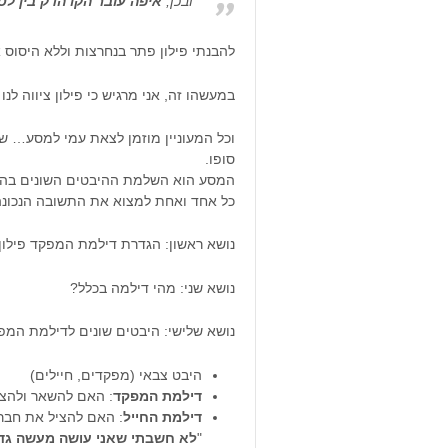
ובכן,
איפה עובר הקו הדק בין ל
להבנתי פילון פתר בנחרצות וללא היסוס 
במעשהו זה, אני מרגיש כי פילון ציווה לנו
סופו.
המסע הוא השלמת ההיבטים השונים בהם נ
כל אחד ואחת למצוא את התשובה הנכונה 
נושא ראשון: הגדרת דילמת המפקד פילון
נושא שני: מהי דילמה בכלל?
נושא שלישי: היבטים שונים לדילמת המפק
היבט צבאי (מפקדים, חיילים)
דילמת המפקד
: האם להשאר ולהצי
דילמת החייל
: האם להציל את חברי
"
לא חשבתי שאני עושה מעשה גדו