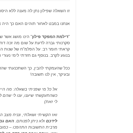
זו השאלה שפילון נתן לה מענה ללא היסו
אנחנו במבט לאחור תוהים האם כך היה צ
"
דילמת המפקד פילון
" הינו מושג אשר שמ
סקרנותי גברה לדעת על שום מה זכה דודי
בנוגע לקרב. בנוסף גם חזרתי לימי נעורי ו
ככל שהעמקתי להבין, כך השתכנעתי שהדי
ובעיקר, אין לנו תשובה!
אל כל מי שפניתי בשאלה: מה היית
כשהתעקשתי שיענו, ענו לי שהם לא
לי זאת)
ואז הקשיתי ושאלתי, ונניח מצב 
לידכם
ולא ניתן לפנותם.
האם גם 
מרבית התשובות התהפכו – כמובן ש