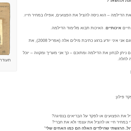
סגת ולהשאר?
את הדילמה – הוא ניסה להציל את הפצועים, אפילו במחיר חייו.
 חיים
איכותיים
. האיכות תבוא מלימוד הדילמה.
וכל המעוניין מוזמן לצאת עמי למסע… שגם אני איני יודע ברגע כתיבת מילים אלה (אפריל 2008), את
יתן לבחון את הדילמה ומתוכם – כך אני מעריך ומקווה – יוכל
לו/לה.
תעודת ז
ד פילון:
ל את הפצועים או לפקד על הבריאים בנסיגה?
 במחיר חיי או להציל את עצמי ולא את חברי?
ל. הרגשתי שהילדים האלה הם כמו האחים שלי
"