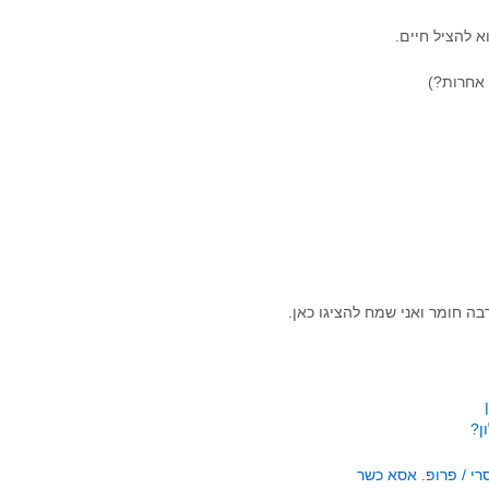
 להציל חיים.
 אחרות?)
בה חומר ואני שמח להציגו כאן.
ן?
י / פרופ. אסא כשר