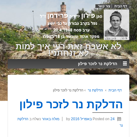
דף הבית
צור קשר
לא אשכח זאת רעי איך למות
לא זנחתני!
הדלקת נר לזכר פילון
דף הבית
›
הדלקת נר
›
הדלקת נר לזכר פילון
הדלקת נר לזכר פילון
24 באפריל 2016
Posted on
by
מולה באהר
נשלח ב
הדלקת
נר