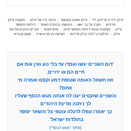
פילון ידידיה פרידמן ז"ל
פילון האדם והמפקד
סיפור חייו של פילון
תמונות פילון
פרידמן
הקרב על נבי יושע
התמונה בכותרת האתר
דילמת המפקד
פילון
הקלטות מכנס דילמת המפקד פילון
מהעיתונות
חברים כותבים אל ועל
פילון
הדלקת נר לזכר פילון פרידמן
הקדשה בנימה אישית
מקום קבורתו
"
דום השניים יגשו ועמדו עד בלי נוע ואין אות אם
חיים הם או ירויים.
ואז תשאל האומה שטופת דמע וקסם ואמרה מי
אתם?
והשניים שוקטים יענו לה אנחנו מגש הכסף שעליו
לך ניתנה מדינת היהודים
כך יאמרו ונפלו לרגלה עוטפי צל והשאר יסופר
בתולדות ישראל
".
(מתוך "מגש הכסף")