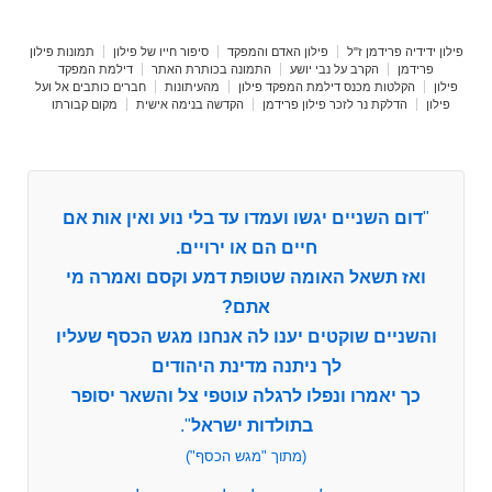
פילון ידידיה פרידמן ז"ל
פילון האדם והמפקד
סיפור חייו של פילון
תמונות פילון
פרידמן
הקרב על נבי יושע
התמונה בכותרת האתר
דילמת המפקד
פילון
הקלטות מכנס דילמת המפקד פילון
מהעיתונות
חברים כותבים אל ועל
פילון
הדלקת נר לזכר פילון פרידמן
הקדשה בנימה אישית
מקום קבורתו
"
דום השניים יגשו ועמדו עד בלי נוע ואין אות אם
חיים הם או ירויים.
ואז תשאל האומה שטופת דמע וקסם ואמרה מי
אתם?
והשניים שוקטים יענו לה אנחנו מגש הכסף שעליו
לך ניתנה מדינת היהודים
כך יאמרו ונפלו לרגלה עוטפי צל והשאר יסופר
בתולדות ישראל
".
(מתוך "מגש הכסף")