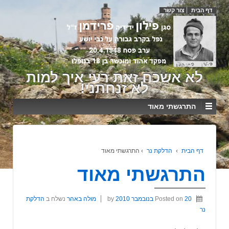
דף הבית
צור קשר
לא אשכח זאת רעי איך למות
לא זנחתני!
התרגשתי מאוד
דף הבית
›
הדלקת נר
›
התרגשתי מאוד
התרגשתי מאוד
20 בנובמבר 2010
Posted on
by
מולה באהר
נשלח ב
הדלקת
נר