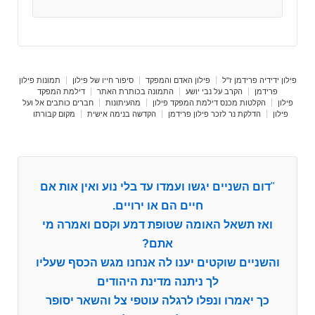
פילון ידידיה פרידמן ז"ל
פילון האדם והמפקד
סיפור חייו של פילון
תמונות פילון
פרידמן
הקרב על נבי יושע
התמונה בכותרת האתר
דילמת המפקד
פילון
הקלטות מכנס דילמת המפקד פילון
מהעיתונות
חברים כותבים אל ועל
פילון
הדלקת נר לזכר פילון פרידמן
הקדשה בנימה אישית
מקום קבורתו
"
דום השניים יגשו ועמדו עד בלי נוע ואין אות אם
חיים הם או ירויים.
ואז תשאל האומה שטופת דמע וקסם ואמרה מי
אתם?
והשניים שוקטים יענו לה אנחנו מגש הכסף שעליו
לך ניתנה מדינת היהודים
כך יאמרו ונפלו לרגלה עוטפי צל והשאר יסופר