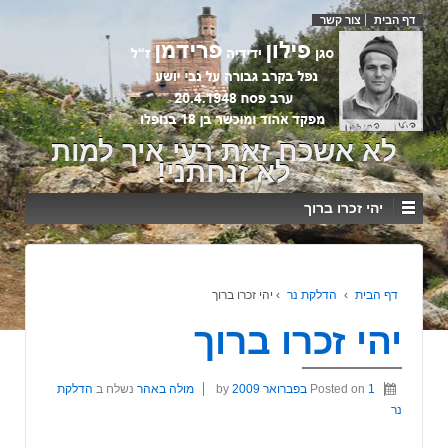
דף הבית
צור קשר
לא אשכח זאת רעי איך למות
לא זנחתני!
יהי זכרו ברוך
דף הבית
›
הדלקת נר
›
יהי זכרו ברוך
יהי זכרו ברוך
1 בפברואר 2009
Posted on
by
מולה באהר
נשלח ב
הדלקת
נר