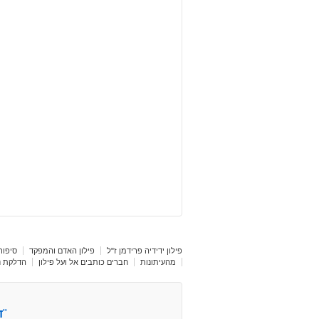
פילון ידידיה פרידמן ז"ל
פילון האדם והמפקד
סיפור 
מהעיתונות
חברים כותבים אל ועל פילון
הדלקת נר
"
ד