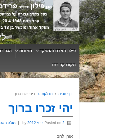
לא
פילון האדם והמפקד
תמונות
הגבורה
מקום קבורתו
דף הבית
›
הדלקת נר
›
יהי זכרו ברוך
יהי זכרו ברוך
2 ביוני 2012
Posted on
by
מולה באה
אורן להב