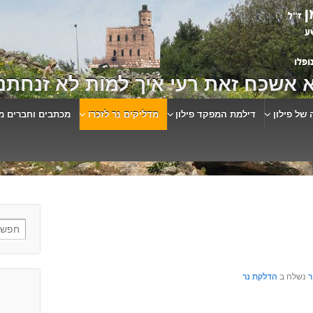
 אשכח זאת רעי איך למות לא זנחתני
 של פילון
דילמת המפקד פילון
מדליקים נר לזכרו
מכתבים וחברים מ
ר
נשלח ב
הדלקת נר