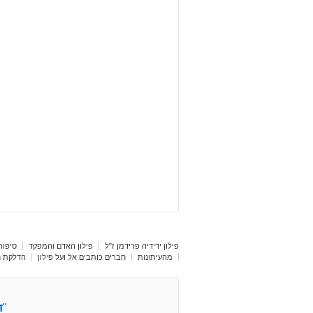
פילון ידידיה פרידמן ז"ל
פילון האדם והמפקד
סיפור 
מהעיתונות
חברים כותבים אל ועל פילון
הדלקת נר
"
ד