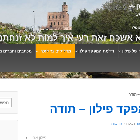
 אשכח זאת רעי איך למות לא זנחתני
 של פילון
דילמת המפקד פילון
מדליקים נר לזכרו
מכתבים וחברים מ
– תודה
קד פילון – תודה
הר
נשלח ב
חדשות
פילון אחי
›