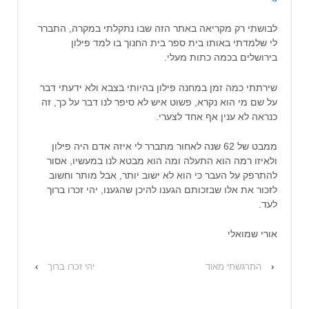
לבושתי רק מקריאה באתר הזה שבו נתקלתי במקרה, התברר
לי שלמדתי באותו בית ספר בית החנוך בו למד פילון
בירושלים בכמה כתות מעלי.
שירתתי כמה זמן במחנה פילון בהיותי בצבא ולא ידעתי דבר
על שם מי הוא נקרא, פשוט איש לא סיפר לנו דבר על כך, זה
כנראה לא ענין אף אחד לצערי.
ממבט של 62 שנה לאחור מתברר לי איזה אדם היה פילון
ולאיזו רמה הוא התעלה ומה הוא מבטא לנו במעשיו, אסור
להתרפק על העבר כי הוא לא ישוב יותר, אבל מותר וחשוב
לזכור את אלו שבזכותם הגענו להיכן שהגענו, יהי זכרו ברוך
לעד.
אורי שמואלי
‹
התרגשתי מאוד
יהי זכרו ברוך
›