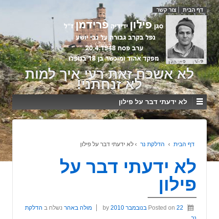
דף הבית
צור קשר
לא אשכח זאת רעי איך למות
לא זנחתני!
לא ידעתי דבר על פילון
דף הבית
›
הדלקת נר
›
לא ידעתי דבר על פילון
לא ידעתי דבר על
פילון
22 בנובמבר 2010
Posted on
by
מולה באהר
נשלח ב
הדלקת
נר