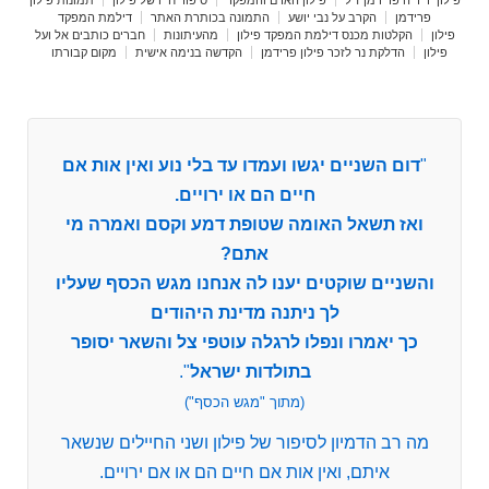
פרידמן
הקרב על נבי יושע
התמונה בכותרת האתר
דילמת המפקד
פילון
הקלטות מכנס דילמת המפקד פילון
מהעיתונות
חברים כותבים אל ועל
פילון
הדלקת נר לזכר פילון פרידמן
הקדשה בנימה אישית
מקום קבורתו
"
דום השניים יגשו ועמדו עד בלי נוע ואין אות אם
חיים הם או ירויים.
ואז תשאל האומה שטופת דמע וקסם ואמרה מי
אתם?
והשניים שוקטים יענו לה אנחנו מגש הכסף שעליו
לך ניתנה מדינת היהודים
כך יאמרו ונפלו לרגלה עוטפי צל והשאר יסופר
בתולדות ישראל
".
(מתוך "מגש הכסף")
מה רב הדמיון לסיפור של פילון ושני החיילים שנשאר
איתם, ואין אות אם חיים הם או אם ירויים.