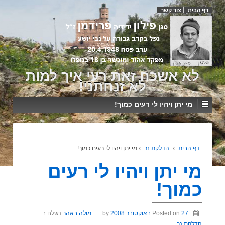
דף הבית
צור קשר
לא אשכח זאת רעי איך למות
לא זנחתני!
מי יתן ויהיו לי רעים כמוך!
דף הבית
›
הדלקת נר
›
מי יתן ויהיו לי רעים כמוך!
מי יתן ויהיו לי רעים
כמוך!
27 באוקטובר 2008
Posted on
by
מולה באהר
נשלח ב
הדלקת נר