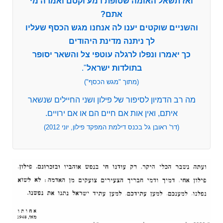
ואז תשאל האומה שטופת דמע וקסם ואמרה מי
אתם?
והשניים שוקטים יענו לה אנחנו מגש הכסף שעליו
לך ניתנה מדינת היהודים
כך יאמרו ונפלו לרגלה עוטפי צל והשאר יסופר
בתולדות ישראל
".
(מתוך "מגש הכסף")
מה רב הדמיון לסיפור של פילון ושני החיילים שנשאר
איתם, ואין אות אם חיים הם או אם ירויים.
(דר' ראובן גל בכנס דילמת המפקד פילון, יוני 2012)