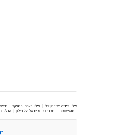
פילון ידידיה פרידמן ז"ל
פילון האדם והמפקד
סיפור 
מהעיתונות
חברים כותבים אל ועל פילון
הדלקת נר
"
ד