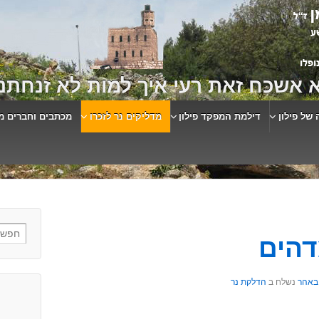
 אשכח זאת רעי איך למות לא זנחתני
 של פילון
דילמת המפקד פילון
מדליקים נר לזכרו
מכתבים וחברים מ
דהים
באהר
נשלח ב
הדלקת נר