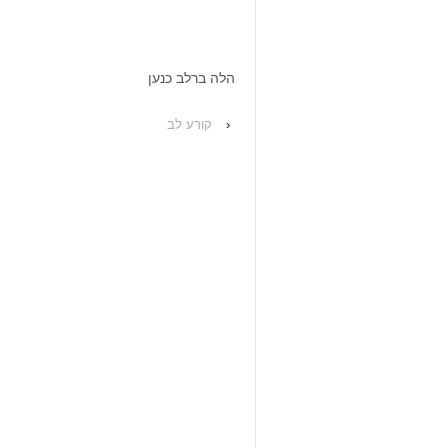
הלה ברלב כנען
‹
קורע לב