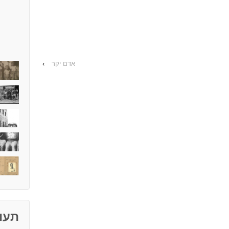
אדם יקר
›
תעוד