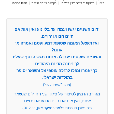
פילון
הדלקת נר לזכר פילון פרידמן
הקדשה בנימה אישית
מקום קבורתו
"
דום השניים יגשו ועמדו עד בלי נוע ואין אות אם
חיים הם או ירויים.
ואז תשאל האומה שטופת דמע וקסם ואמרה מי
אתם?
והשניים שוקטים יענו לה אנחנו מגש הכסף שעליו
לך ניתנה מדינת היהודים
כך יאמרו ונפלו לרגלה עוטפי צל והשאר יסופר
בתולדות ישראל
".
(מתוך "מגש הכסף")
מה רב הדמיון לסיפור של פילון ושני החיילים שנשאר
איתם, ואין אות אם חיים הם או אם ירויים.
(דר' ראובן גל בכנס דילמת המפקד פילון, יוני 2012)