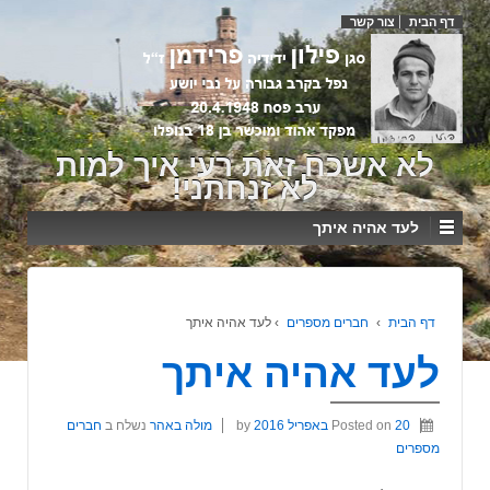
דף הבית
צור קשר
לא אשכח זאת רעי איך למות
לא זנחתני!
לעד אהיה איתך
דף הבית
›
חברים מספרים
›
לעד אהיה איתך
לעד אהיה איתך
20 באפריל 2016
Posted on
by
מולה באהר
נשלח ב
חברים
מספרים