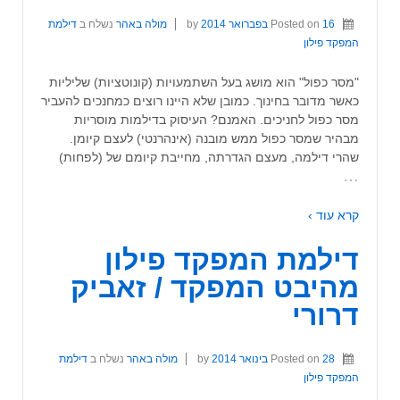
16 בפברואר 2014
Posted on
by
מולה באהר
נשלח ב
דילמת
המפקד פילון
"מסר כפול" הוא מושג בעל השתמעויות (קונוטציות) שליליות
כאשר מדובר בחינוך. כמובן שלא היינו רוצים כמחנכים להעביר
מסר כפול לחניכים. האמנם? העיסוק בדילמות מוסריות
מבהיר שמסר כפול ממש מובנה (אינהרנטי) לעצם קיומן.
שהרי דילמה, מעצם הגדרתה, מחייבת קיומם של (לפחות)
…
קרא עוד ›
דילמת המפקד פילון
מהיבט המפקד / זאביק
דרורי
28 בינואר 2014
Posted on
by
מולה באהר
נשלח ב
דילמת
המפקד פילון