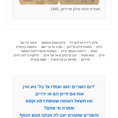
תעודת זהות פילון פרידמן, 1945
פילון ידידיה פרידמן ז"ל
פילון האדם והמפקד
סיפור חייו של
פילון
תמונות פילון פרידמן
הקרב על נבי יושע
התמונה בכותרת
האתר
דילמת המפקד פילון
הקלטות מכנס דילמת המפקד
פילון
מהעיתונות
חברים כותבים אל ועל פילון
הדלקת נר לזכר פילון
פרידמן
הקדשה בנימה אישית
מקום קבורתו
"
דום השניים יגשו ועמדו עד בלי נוע ואין
אות אם חיים הם או ירויים.
ואז תשאל האומה שטופת דמע וקסם
ואמרה מי אתם?
והשניים שוקטים יענו לה אנחנו מגש הכסף