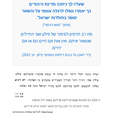
שעליו לך ניתנה מדינת היהודים
כך יאמרו ונפלו לרגלה עוטפי צל והשאר
יסופר בתולדות ישראל
".
(מתוך "מגש הכסף")
מה רב הדמיון לסיפור של פילון ושני החיילים
שנשאר איתם, ואין אות אם חיים הם או אם
ירויים.
(דר' ראובן גל בכנס דילמת המפקד פילון, יוני 2012)
© 2026
כל הזכויות שמורות ליונה פרידמן באהר ז''ל ויורשיה
מותר להעתיק כל תוכן בצירוף קישור לאתר פילון פרידמן
Site2goal לקידום עסקים באינטרנט