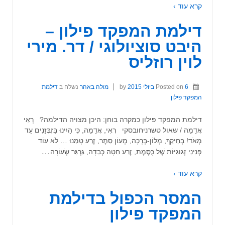
קרא עוד ›
דילמת המפקד פילון –
היבט סוציולוגי / דר. מירי
לוין רוזליס
6 ביולי 2015
Posted on
by
מולה באהר
נשלח ב
דילמת
המפקד פילון
דילמת המפקד פילון כמקרה בוחן: היכן מצויה הדילמה? רְאִי
אֲדָמָה / שאול טשרניחובסקי רְאִי, אֲדָמָה, כִּי הָיִינוּ בַּזְבְּזָנִים עַד
מְאֹד! בְּחֵיקֵךְ, מְלוֹן-בְּרָכָה, מְעוֹן סֵתֶר, זֶרַע טָמַנּוּ … לֹא עוֹד
…
פְּנִינֵי זְגוּגִיּוֹת שֶׁל כֻּסֶּמֶת, זֶרַע חִטָּה כְּבֵדָה, גַּרְגֵּר שְׂעוֹרָה
קרא עוד ›
המסר הכפול בדילמת
המפקד פילון