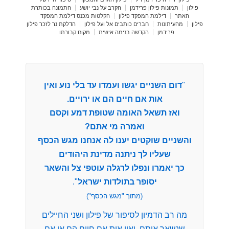
פילון
תמונות פילון פרידמן
הקרב על נבי יושע
התמונה בכותרת
האתר
דילמת המפקד פילון
הקלטות מכנס דילמת המפקד
פילון
מהעיתונות
חברים כותבים אל ועל פילון
הדלקת נר לזכר פילון
פרידמן
הקדשה בנימה אישית
מקום קבורתו
"
דום השניים יגשו ועמדו עד בלי נוע ואין
אות אם חיים הם או ירויים.
ואז תשאל האומה שטופת דמע וקסם
ואמרה מי אתם?
והשניים שוקטים יענו לה אנחנו מגש הכסף
שעליו לך ניתנה מדינת היהודים
כך יאמרו ונפלו לרגלה עוטפי צל והשאר
יסופר בתולדות ישראל
".
(מתוך "מגש הכסף")
מה רב הדמיון לסיפור של פילון ושני החיילים
שנשאר איתם, ואין אות אם חיים הם או אם